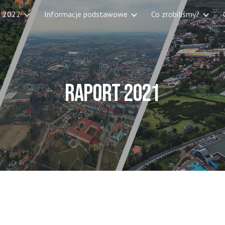
t 2022
Informacje podstawowe
Co zrobiliśmy?
ip to main content
Skip to navigat
Raport 202
1