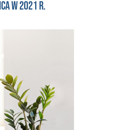
ica w 202
1
r.