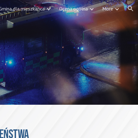
Gmina dla mieszkańca
Ocena ogólna
More
ion
zeństwa