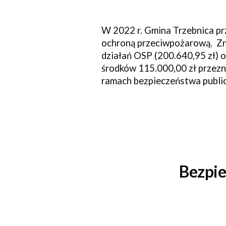
W 202
2
r. Gmina
Trzebnica
pr
ochroną przeciwpożarową. Zna
działań OSP (
200.640,95
zł) 
środków
115.000,00
zł przez
ramach bezpieczeństwa publi
Bezpi