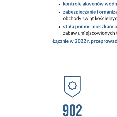
kontrole akwenów wodnyc
zabezpieczanie i organiz
obchody świąt kościelnyc
stała pomoc mieszkańc
zabaw umiejscowionych t
Łącznie w 2022 r. przeprowa
902