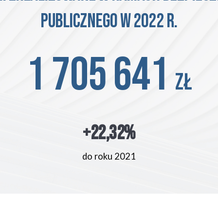
publicznego w 2022 r.
1 705 641
zł
+22,32
%
do roku 2021