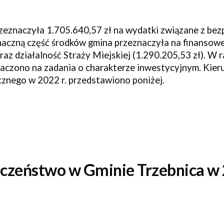
zeznaczyła
1.705.640,57
zł na wydatki związane z be
czną część środków gmina przeznaczyła na finansowe 
oraz działalność Straży Miejskiej (
1.290.205,53
zł). W
naczono na zadania o charakterze inwestycyjnym. Kie
cznego w 202
2
r. przedstawiono poniżej.
eczeństwo w Gminie
Trzebnica
w 