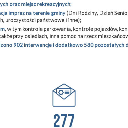
h oraz miejsc rekreacyjnych;
acja imprez na terenie gminy
(Dni Rodziny, Dzień Senio
h, uroczystości państwowe i inne);
om
, w tym
kontrole parkowania, kontrole pojazdów, ko
akże przy osiedlach, inna pomoc na rzecz mieszkańcó
dzono 902 interwencje i dodatkowo 580 pozostałych d
277