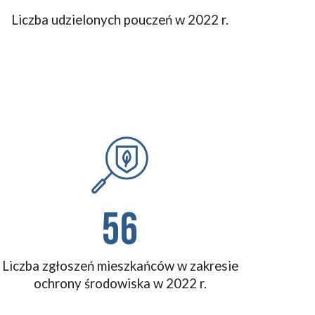
Liczba udzielonych pouczeń w 202
2
r.
56
Liczba
zgłoszeń mieszkańców
w zakresie
ochrony środowiska w 202
2
r.