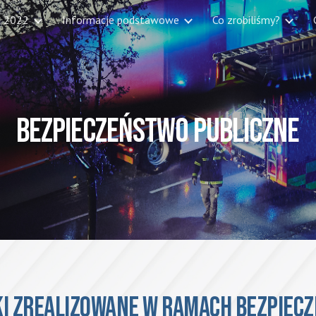
t 2022
Informacje podstawowe
Co zrobiliśmy?
ip to main content
Skip to navigat
BEZPIECZEŃSTWO PUBLICZNE
i zrealizowane w ramach bezpiec