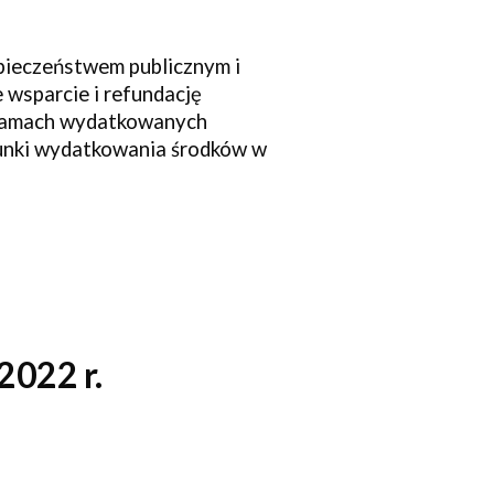
zpieczeństwem publicznym i
wsparcie i refundację
 ramach wydatkowanych
runki wydatkowania środków w
202
2
r.